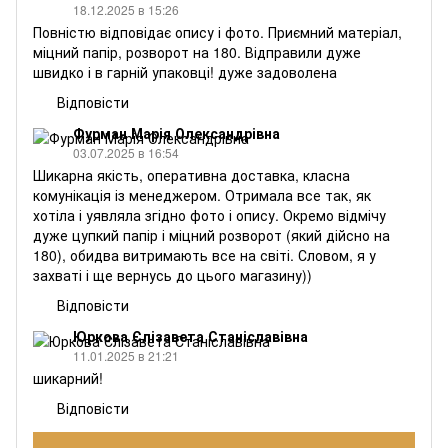
18.12.2025 в 15:26
Повністю відповідає опису і фото. Приємний матеріал,
міцний папір, розворот на 180. Відправили дуже
швидко і в гарній упаковці! дуже задоволена
Відповісти
Фурман Марія Олександрівна
03.07.2025 в 16:54
Шикарна якість, оперативна доставка, класна
комунікація із менеджером. Отримала все так, як
хотіла і уявляла згідно фото і опису. Окремо відмічу
дуже цупкий папір і міцний розворот (який дійсно на
180), обидва витримають все на світі. Словом, я у
захваті і ще вернусь до цього магазину))
Відповісти
Юркова Єлізавета Станіславівна
11.01.2025 в 21:21
шикарний!
Відповісти