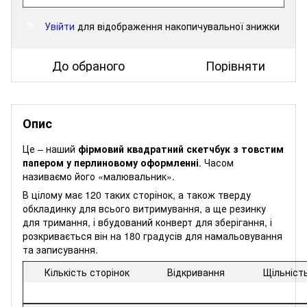
Увійти
для відображення накопичувальної знижки
%
До обраного
Порівняти
Опис
Це – наший
фірмовий квадратний скетчбук з товстим
папером у перлиновому оформленні
. Часом
називаємо його «малювальник».
В цілому має 120 таких сторінок, а також тверду
обкладинку для всього витримування, а ще резинку
для тримання, і вбудований конверт для зберігання, і
розкривається він на 180 градусів для намальовування
та записування.
Кількість сторінок
Відкривання
Щільніст