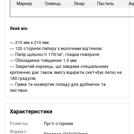
Маркер
Олівець
Лінер
Пастель
Ак
Який він:
— 210 мм х 210 мм;
— 120 сторінок паперу з молочним відтінком;
— Папір щільності 170г/м², гладка поверхня;
— Обкладинка товщиною 1.5 мм;
— Закритий корінець, що завдяки спеціальному
кріпленню дає також змогу відкрити скетчбук легко на
180 градусів;
— Гумка та конвертик позаду для дрібничок та
листівок.
Характеристики
Розмітка
Пусті сторінки
Формат/
Квадрат (210х210мм)