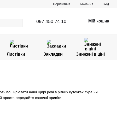
Порівняння
Бажання
Вхід
097 450 74 10
Мій кошик
Листівки
Закладки
Знижені в ціні
ють поширювати наші щирі речі в різних куточках України.
 й просто передайте сонячні привіти.