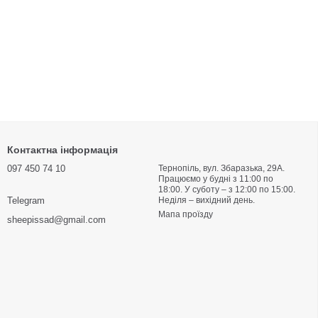
Контактна інформація
097 450 74 10
Тернопіль, вул. Збаразька, 29А‎‎‎‎‎.
Працюємо у будні з 11:00 по
18:00. У суботу – з 12:00 по 15:00‏‎‏‎.
Telegram
Неділя – вихідний день.
Мапа проїзду
sheepissad@gmail.com