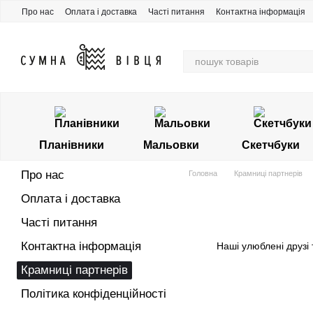
Перейти до основного контенту
Про нас
Оплата і доставка
Часті питання
Контактна інформація
Накопичувальна знижка
Планівники
Мальовки
Скетчбуки
Про нас
Головна
Крамниці партнерів
Оплата і доставка
Часті питання
Контактна інформація
Наші улюблені друзі 
Крамниці партнерів
Політика конфіденційності