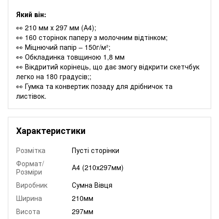
Який він:
👀 210 мм х 297 мм (А4);
👀 160 сторінок паперу з молочним відтінком;
👀 Міцнючий папір – 150г/м²;
👀 Обкладинка товщиною 1,8 мм
👀 Вікдритий корінець, що дає змогу відкрити скетчбук
легко на 180 градусів;;
👀 Гумка та конвертик позаду для дрібничок та
листівок.
Характеристики
Розмітка
Пусті сторінки
Формат/
А4 (210х297мм)
Розміри
Виробник
Сумна Вівця
Ширина
210мм
Висота
297мм