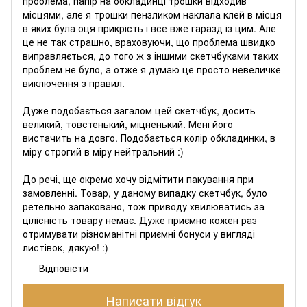
проблема, папір на обкладинці трошки відходив
місцями, але я трошки пензликом наклала клей в місця
в яких була оця прикрість і все вже гаразд із цим. Але
це не так страшно, враховуючи, що проблема швидко
виправляється, до того ж з іншими скетчбуками таких
проблем не було, а отже я думаю це просто невеличке
виключення з правил.
Дуже подобається загалом цей скетчбук, досить
великий, товстенький, міцненький. Мені його
вистачить на довго. Подобається колір обкладинки, в
міру строгий в міру нейтральний :)
До речі, ще окремо хочу відмітити пакування при
замовленні. Товар, у даному випадку скетчбук, було
ретельно запаковано, тож приводу хвилюватись за
цілісність товару немає. Дуже приємно кожен раз
отримувати різноманітні приємні бонуси у вигляді
листівок, дякую! :)
Відповісти
Написати відгук