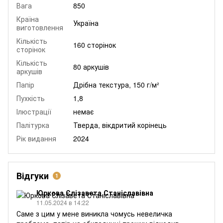
Вага
850
Країна
Україна
виготовлення
Кількість
160 сторінок
сторінок
Кількість
80 аркушів
аркушів
Папір
Дрібна текстура, 150 г/м²
Пухкість
1,8
Ілюстрації
немає
Палітурка
Тверда, вікдритий корінець
Рік видання
2024
Відгуки
1
Юркова Єлізавета Станіславівна
11.05.2024 в 14:22
Саме з цим у мене виникла чомусь невеличка