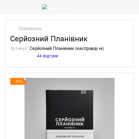
Планівники
Серйозний Планівник
Артикул:
Серйозний Планівник (насправді ні)
44 відгуки
−10%