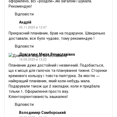
оформлено, всі «розділи»,які загалом і шукала.
Рекомендую!
Відповісти
Андрій
05.11.2025 в 12:47
Прекрасний планівник, брав на подарунок. Швиденько
доставали, все було чудово, тому рекомендую !
Відповісти
Довгалюк Марія Вячеславівна
16.09.2025 в 13:22
Планівник дуже достойний і незвичний. Подобається,
що є місця для галочок та планування тижня. Сторінки
кремового кольору і товста палітурка. За якістю —
найкращий планівник, який коли-небудь мала.
Подарували також ще 2 закладки, коли я придбала
тільки 1. Оформлення просто вау.
Клієнтоорієнтованість зашкалює!
Відповісти
Володимир Самборський