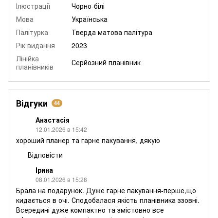
Ілюстрації
Чорно-білі
Мова
Українська
Палітурка
Тверда матова палітура
Рік видання
2023
Лінійка
Серйозний планівник
планівників
Відгуки
44
Анастасія
12.01.2026 в 15:42
хороший планер та гарне пакування, дякую
Відповісти
Ірина
08.01.2026 в 15:28
Брала на подарунок. Дуже гарне пакування-перше,що
кидається в очі. Сподобалася якість планівника ззовні.
Всередині дуже компактно та змістовно все