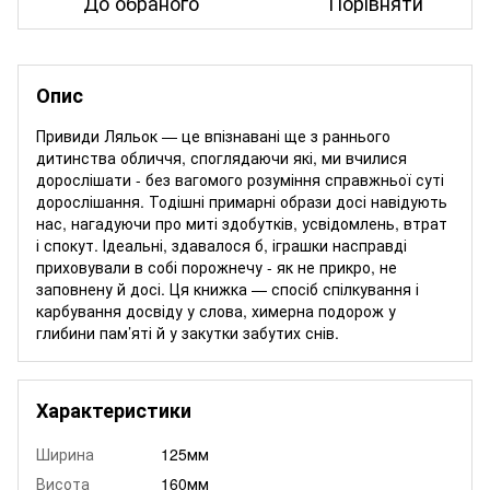
До обраного
Порівняти
Опис
Привиди Ляльок — це впізнавані ще з раннього
дитинства обличчя, споглядаючи які, ми вчилися
дорослішати - без вагомого розуміння справжньої суті
дорослішання. Тодішні примарні образи досі навідують
нас, нагадуючи про миті здобутків, усвідомлень, втрат
і спокут. Ідеальні, здавалося б, іграшки насправді
приховували в собі порожнечу - як не прикро, не
заповнену й досі. Ця книжка — спосіб спілкування і
карбування досвіду у слова, химерна подорож у
глибини пам’яті й у закутки забутих снів.
Характеристики
Ширина
125мм
Висота
160мм