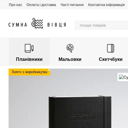
Перейти до основного контенту
Про нас
Оплата і доставка
Часті питання
Контактна інформація
Накопичувальна знижка
Планівники
Мальовки
Скетчбуки
Знято з виробництва