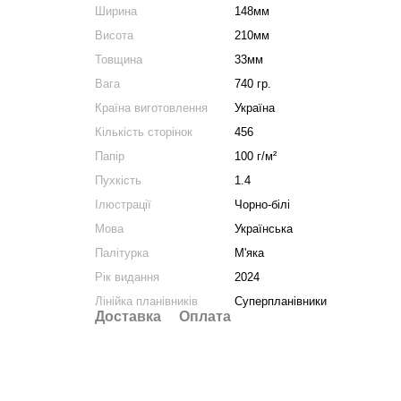
Ширина
148мм
Висота
210мм
Товщина
33мм
Вага
740 гр.
Країна виготовлення
Україна
Кількість сторінок
456
Папір
100 г/м²
Пухкість
1.4
Ілюстрації
Чорно-білі
Мова
Українська
Палітурка
М'яка
Рік видання
2024
Лінійка планівників
Суперпланівники
Доставка
Оплата