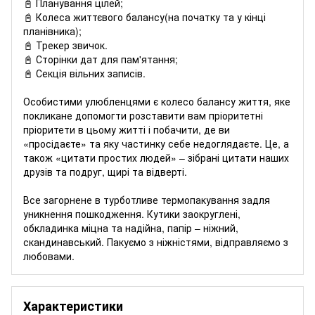
📓 Планування цілей;
📓 Колеса життєвого балансу(на початку та у кінці
планівника);
📓 Трекер звичок.
📓 Сторінки дат для пам'ятання;
📓 Секція вільних записів.
Особистими улюбленцями є колесо балансу життя, яке
покликане допомогти розставити вам пріоритетні
пріоритети в цьому житті і побачити, де ви
«просідаєте» та яку частинку себе недоглядаєте. Це, а
також «цитати простих людей» – зібрані цитати наших
друзів та подруг, щирі та відверті.
Все загорнене в турботливе термопакування задля
уникнення пошкодження. Кутики заокруглені,
обкладинка міцна та надійна, папір – ніжний,
скандинавський. Пакуємо з ніжністями, відправляємо з
любовами.
Характеристики