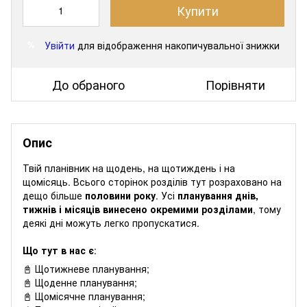
Купити
Увійти
для відображення накопичувальної знижки
%
До обраного
Порівняти
Опис
Твій планівник на щодень, на щотиждень і на
щомісяць. Всього сторінок розділів тут розраховано на
дещо більше
половини року
. Усі
планування днів,
тижнів і місяців винесено окремими розділами
, тому
деякі дні можуть легко пропускатися.
Що тут в нас є
:
📓 Щотижневе планування;
📓 Щоденне планування;
📓 Щомісячне планування;