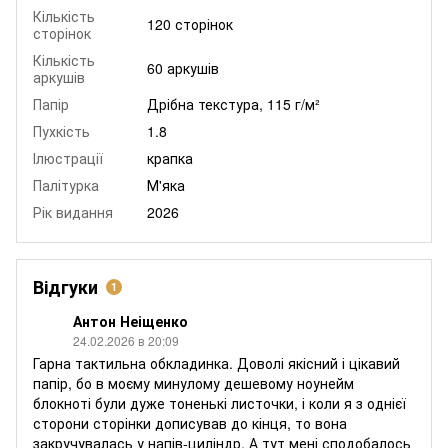
Кількість
120 сторінок
сторінок
Кількість
60 аркушів
аркушів
Папір
Дрібна текстура, 115 г/м²
Пухкість
1.8
Ілюстрації
крапка
Палітурка
М'яка
Рік видання
2026
Відгуки
1
Антон Неіщенко
24.02.2026 в 20:09
Гарна тактильна обкладинка. Доволі якісний і цікавий
папір, бо в моєму минулому дешевому ноунейм
блокноті були дуже тоненькі листочки, і коли я з однієї
сторони сторінки дописував до кінця, то вона
закручувалась у напів-циліндр. А тут мені сподобалось