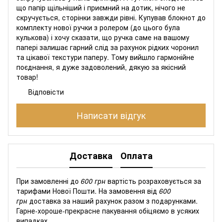
що папір щільніший і приємний на дотик, нічого не
скручується, сторінки завжди рівні. Купував блокнот до
комплекту нової ручки з ролером (до цього була
кулькова) і хочу сказати, що ручка саме на вашому
папері залишає гарний слід за рахунок рідких чоронил
та цікавої текстури паперу. Тому вийшло гармонійне
поєднання, я дуже задоволений, дякую за якісний
товар!
Відповісти
Написати відгук
Доставка
Оплата
При замовленні до
600 грн
вартість розраховується за
тарифами Нової Пошти. На замовення від
600
грн
доставка за наший рахунок разом з подарунками.
Гарне-хороше-прекрасне пакування обіцяємо в усяких
випадках.