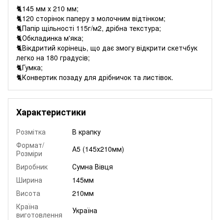
🐈145 мм х 210 мм;
🐈120 сторінок паперу з молочним відтінком;
🐈Папір щільності 115г/м2, дрібна текстура;
🐈Обкладинка м'яка;
🐈Вікдритий корінець, що дає змогу відкрити скетчбук
легко на 180 градусів;
🐈Гумка;
🐈Конвертик позаду для дрібничок та листівок.
Характеристики
Розмітка
В крапку
Формат/
А5 (145х210мм)
Розміри
Виробник
Сумна Вівця
Ширина
145мм
Висота
210мм
Країна
Україна
виготовлення