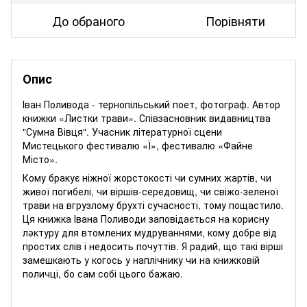
До обраного
Порівняти
Опис
Іван Поливода - тернопільський поет, фотограф. Автор
книжки «Листки трави». Співзасновник видавництва
"Сумна Вівця". Учасник літературної сцени
Мистецького фестивалю «Ї», фестивалю «Файне
Місто».
Кому бракує ніжної жорстокості чи сумних жартів, чи
живої погибелі, чи віршів-середовищ, чи свіжо-зеленої
трави на вгрузлому брухті сучасності, тому пощастило.
Ця книжка Івана Поливоди заповідається на корисну
ләктуру для втомлених мудруваннями, кому добре від
простих слів і недосить почуттів. Я радий, що такі вірші
замешкають у когось у наплічнику чи на книжковій
поличці, бо сам собі цього бажаю.