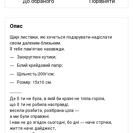
До обраного
Порівняти
Опис
Щирі листівки, які хочеться подарувати-надіслати
своїм далеким-близьким.
Я тебе пам'ятаю назавжди.
Заокруглені кутики;
Білий крейдовий папір;
Щільність:200г\см;
Розмір: 15х10 см.
_____
Де б ти не була, в якiй би краiнi не тлiла-горiла,
що б ти не робила насправдi,
весела-розбита, розiбрана-цiла —
а ми були справжнi.
І нам не до згадок сьогоднi, бо днi — наче стрiчка,
життя наче дайджест,