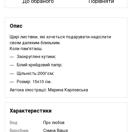
До обраного
Порівняти
Опис
Щирі листівки, які хочеться подарувати-надіслати
своїм далеким-близьким.
Коли пам'ятаєш.
Заокруглені кутики;
Білий крейдовий папір;
Щільність:200г\см;
Розмір: 15х10 см.
Автока ілюстрації:
Марина Карловська
Характеристики
Вид
Про любов
Виробник
Сумна Вівця