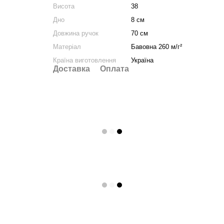
Висота
38
Дно
8 см
Довжина ручок
70 см
Матеріал
Бавовна 260 м/г²
Країна виготовлення
Україна
Доставка
Оплата