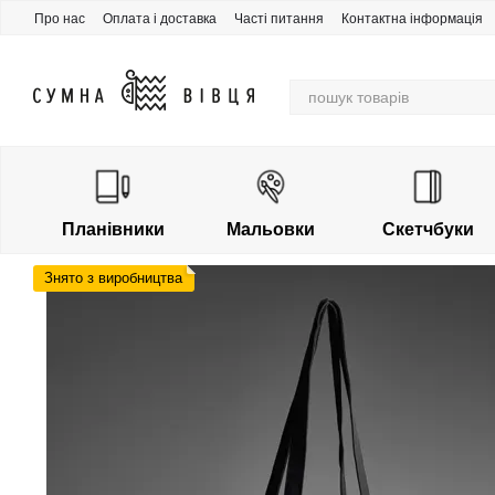
Перейти до основного контенту
Про нас
Оплата і доставка
Часті питання
Контактна інформація
Накопичувальна знижка
Планівники
Мальовки
Скетчбуки
Знято з виробництва