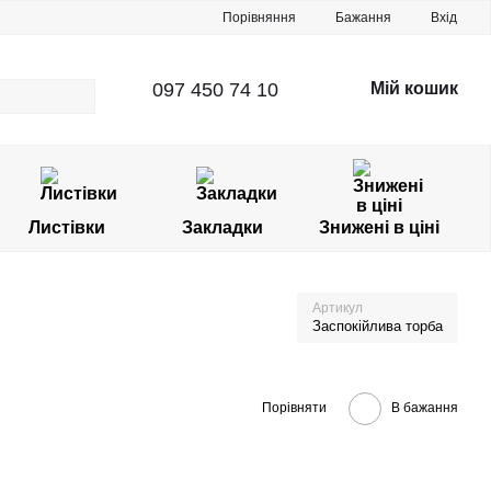
Порівняння
Бажання
Вхід
097 450 74 10
Мій кошик
Листівки
Закладки
Знижені в ціні
Артикул
Заспокійлива торба
Порівняти
В бажання