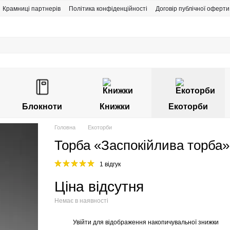
Крамниці партнерів
Політика конфіденційності
Договір публічної оферти
Блокноти
Книжки
Екоторби
Головна
Екоторби
Торба «Заспокійлива торба»
1 відгук
Ціна відсутня
Немає в наявності
Увійти
для відображення накопичувальної знижки
%