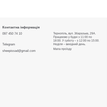
Контактна інформація
097 450 74 10
Тернопіль, вул. Збаразька, 29А‎‎‎‎‎.
Працюємо у будні з 11:00 по
18:00. У суботу – з 12:00 по 15:00‏‎‏‎.
Telegram
Неділя – вихідний день.
Мапа проїзду
sheepissad@gmail.com