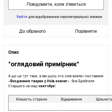
Повідомити, коли з'явиться
Увійти
для відображення накопичувальної знижки
%
До обраного
Порівняти
Опис
*оглядовий примірник*
А що це тут таке, а ми щось ото сіли-взяли і поставили
«
Входження тварин у Ноїв ковчег
» Яна Брейгеля
Старшого на наш
скетчбук
!
Кількість сторінок
Відкривання
Щільніст