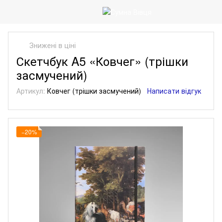
Знижені в ціні
Скетчбук A5 «Ковчег» (трішки
засмучений)
Артикул:
Ковчег (трішки засмучений)
Написати відгук
−20%